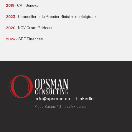
2018
– CAT Geneva
2023
– Chancellerie du Premier Ministre de Belgique
2020
– NOV Grant Prideco
2024
– SPF Finances
info@opsman.eu
|
LinkedIn
Place Baïaux 40 – 6224 Fleurus